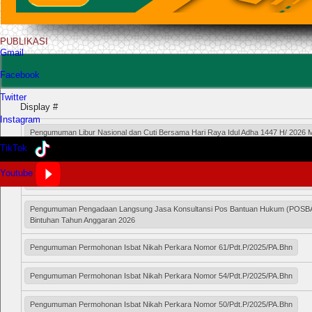
PUBLIKASI
Gmail
Facebook
Twitter
Display #
Instagram
Pengumuman Libur Nasional dan Cuti Bersama Hari Raya Idul Adha 1447 H/ 2026 
Bintuhan
TikTok
Pengumuman Pemenang Pengadaan Langsung Layanan Pos Bantuan Hukum (PO
Youtube
Agama Bintuhan Tahun Anggaran 2026
Pengumuman Pengadaan Langsung Jasa Konsultansi Pos Bantuan Hukum (POSB
Bintuhan Tahun Anggaran 2026
Pengumuman Permohonan Isbat Nikah Perkara Nomor 61/Pdt.P/2025/PA.Bhn
Pengumuman Permohonan Isbat Nikah Perkara Nomor 54/Pdt.P/2025/PA.Bhn
Pengumuman Permohonan Isbat Nikah Perkara Nomor 50/Pdt.P/2025/PA.Bhn