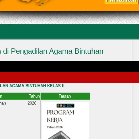
 di Pengadilan Agama Bintuhan
|
Written by
Admin - MNA
|
Print
|
Email
| Hits: 5061
PROGRAM KERJA
LAN AGAMA BINTUHAN KELAS II
n
Tahun
Tautan
uhan
2026