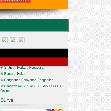
Informasi Cepat
֍ Informasi Pendaftaran Perkara
֍ Statistik Perkara Pengadilan
֍ Bantuan Hukum
֍ Pengaduan Pelayanan Pengadilan
֍ Pengawasan Virtual ACO - Access CCTV
Online
Survei