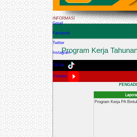
INFORMASI
Gmail
Facebook
Twitter
Program Kerja Tahunan
Instagram
TikTok
Published: Friday, 01 February 2019 04:16
Youtube
PENGADI
Lapora
Program Kerja PA Bint