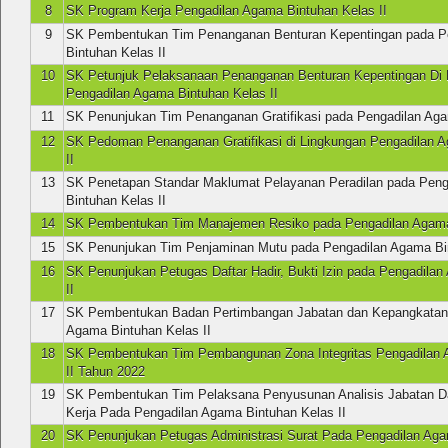
8
SK Program Kerja Pengadilan Agama Bintuhan Kelas II
9
SK Pembentukan Tim Penanganan Benturan Kepentingan pada P
Bintuhan Kelas II
10
SK Petunjuk Pelaksanaan Penanganan Benturan Kepentingan Di 
Pengadilan Agama Bintuhan Kelas II
11
SK Penunjukan Tim Penanganan Gratifikasi pada Pengadilan Aga
12
SK Pedoman Penanganan Gratifikasi di Lingkungan Pengadilan 
II
13
SK Penetapan Standar Maklumat Pelayanan Peradilan pada Pen
Bintuhan Kelas II
14
SK Pembentukan Tim Manajemen Resiko pada Pengadilan Agama 
15
SK Penunjukan Tim Penjaminan Mutu pada Pengadilan Agama Bin
16
SK Penunjukan Petugas Daftar Hadir, Bukti Izin pada Pengadila
II
17
SK Pembentukan Badan Pertimbangan Jabatan dan Kepangkatan
Agama Bintuhan Kelas II
18
SK Pembentukan Tim Pembangunan Zona Integritas Pengadilan 
II Tahun 2022
19
SK Pembentukan Tim Pelaksana Penyusunan Analisis Jabatan Da
Kerja Pada Pengadilan Agama Bintuhan Kelas II
20
SK Penunjukan Petugas Administrasi Surat Pada Pengadilan Aga