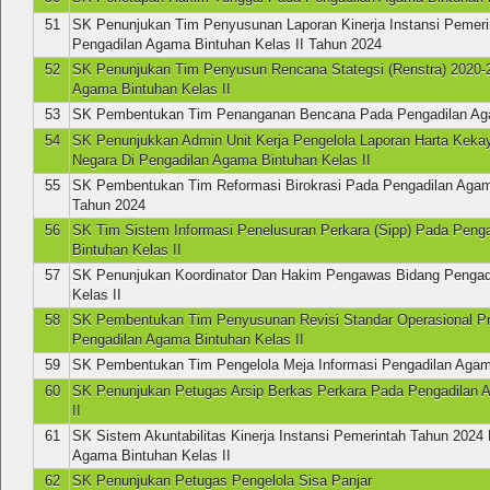
51
SK Penunjukan Tim Penyusunan Laporan Kinerja Instansi Pemerin
Pengadilan Agama Bintuhan Kelas II Tahun 2024
52
SK Penunjukan Tim Penyusun Rencana Stategsi (Renstra) 2020-
Agama Bintuhan Kelas II
53
SK Pembentukan Tim Penanganan Bencana Pada Pengadilan Aga
54
SK Penunjukkan Admin Unit Kerja Pengelola Laporan Harta Keka
Negara Di Pengadilan Agama Bintuhan Kelas II
55
SK Pembentukan Tim Reformasi Birokrasi Pada Pengadilan Agama
Tahun 2024
56
SK Tim Sistem Informasi Penelusuran Perkara (Sipp) Pada Peng
Bintuhan Kelas II
57
SK Penunjukan Koordinator Dan Hakim Pengawas Bidang Pengad
Kelas II
58
SK Pembentukan Tim Penyusunan Revisi Standar Operasional P
Pengadilan Agama Bintuhan Kelas II
59
SK Pembentukan Tim Pengelola Meja Informasi Pengadilan Agama
60
SK Penunjukan Petugas Arsip Berkas Perkara Pada Pengadilan 
II
61
SK Sistem Akuntabilitas Kinerja Instansi Pemerintah Tahun 2024
Agama Bintuhan Kelas II
62
SK Penunjukan Petugas Pengelola Sisa Panjar