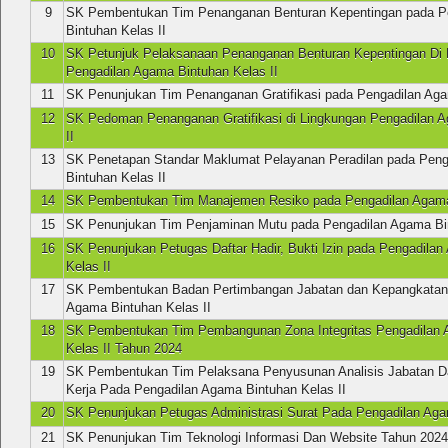
9
SK Pembentukan Tim Penanganan Benturan Kepentingan pada P
Bintuhan Kelas II
10
SK Petunjuk Pelaksanaan Penanganan Benturan Kepentingan Di 
Pengadilan Agama Bintuhan Kelas II
11
SK Penunjukan Tim Penanganan Gratifikasi pada Pengadilan Aga
12
SK Pedoman Penanganan Gratifikasi di Lingkungan Pengadilan 
II
13
SK Penetapan Standar Maklumat Pelayanan Peradilan pada Pen
Bintuhan Kelas II
14
SK Pembentukan Tim Manajemen Resiko pada Pengadilan Agama 
15
SK Penunjukan Tim Penjaminan Mutu pada Pengadilan Agama Bin
16
SK Penunjukan Petugas Daftar Hadir, Bukti Izin pada Pengadila
Kelas II
17
SK Pembentukan Badan Pertimbangan Jabatan dan Kepangkatan
Agama Bintuhan Kelas II
18
SK Pembentukan Tim Pembangunan Zona Integritas Pengadilan 
Kelas II Tahun 2024
19
SK Pembentukan Tim Pelaksana Penyusunan Analisis Jabatan Da
Kerja Pada Pengadilan Agama Bintuhan Kelas II
20
SK Penunjukan Petugas Administrasi Surat Pada Pengadilan Aga
21
SK Penunjukan Tim Teknologi Informasi Dan Website Tahun 202