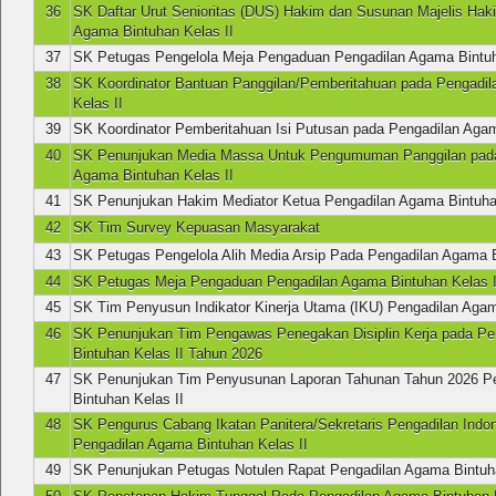
36
SK Daftar Urut Senioritas (DUS) Hakim dan Susunan Majelis Hak
Agama Bintuhan Kelas II
37
SK Petugas Pengelola Meja Pengaduan Pengadilan Agama Bintuh
38
SK Koordinator Bantuan Panggilan/Pemberitahuan pada Pengadi
Kelas II
39
SK Koordinator Pemberitahuan Isi Putusan pada Pengadilan Agam
40
SK Penunjukan Media Massa Untuk Pengumuman Panggilan pada
Agama Bintuhan Kelas II
41
SK Penunjukan Hakim Mediator Ketua Pengadilan Agama Bintuhan
42
SK Tim Survey Kepuasan Masyarakat
43
SK Petugas Pengelola Alih Media Arsip Pada Pengadilan Agama B
44
SK Petugas Meja Pengaduan Pengadilan Agama Bintuhan Kelas I
45
SK Tim Penyusun Indikator Kinerja Utama (IKU) Pengadilan Agam
46
SK Penunjukan Tim Pengawas Penegakan Disiplin Kerja pada P
Bintuhan Kelas II Tahun 2026
47
SK Penunjukan Tim Penyusunan Laporan Tahunan Tahun 2026 P
Bintuhan Kelas II
48
SK Pengurus Cabang Ikatan Panitera/Sekretaris Pengadilan Indo
Pengadilan Agama Bintuhan Kelas II
49
SK Penunjukan Petugas Notulen Rapat Pengadilan Agama Bintuha