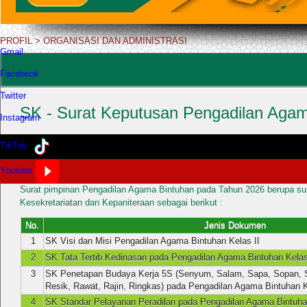
PROFIL
>
ORGANISASI DAN ADMINISTRASI
Gmail
Facebook
Twitter
SK - Surat Keputusan Pengadilan Aga
Instagram
TikTok
Published: Saturday, 19 January 2019 03:13
|
Written by
Admin - MNA
|
TAHUN 2026
Youtube
Surat pimpinan Pengadilan Agama Bintuhan pada Tahun 2026 berupa sur
Kesekretariatan dan Kepaniteraan sebagai berikut :
No.
Jenis Dokumen
1
SK Visi dan Misi Pengadilan Agama Bintuhan Kelas II
2
SK Tata Tertib Kedinasan pada Pengadilan Agama Bintuhan Kelas
3
SK Penetapan Budaya Kerja 5S (Senyum, Salam, Sapa, Sopan, S
Resik, Rawat, Rajin, Ringkas) pada Pengadilan Agama Bintuhan K
4
SK Standar Pelayanan Peradilan pada Pengadilan Agama Bintuhan