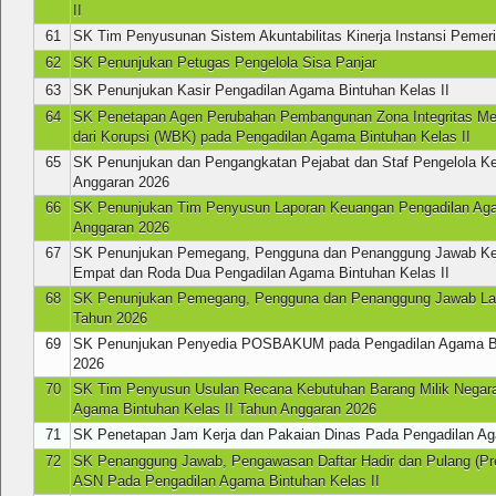
II
61
SK Tim Penyusunan Sistem Akuntabilitas Kinerja Instansi Pemer
62
SK Penunjukan Petugas Pengelola Sisa Panjar
63
SK Penunjukan Kasir Pengadilan Agama Bintuhan Kelas II
64
SK Penetapan Agen Perubahan Pembangunan Zona Integritas Me
dari Korupsi (WBK) pada Pengadilan Agama Bintuhan Kelas II
65
SK Penunjukan dan Pengangkatan Pejabat dan Staf Pengelola K
Anggaran 2026
66
SK Penunjukan Tim Penyusun Laporan Keuangan Pengadilan Ag
Anggaran 2026
67
SK Penunjukan Pemegang, Pengguna dan Penanggung Jawab Ke
Empat dan Roda Dua Pengadilan Agama Bintuhan Kelas II
68
SK Penunjukan Pemegang, Pengguna dan Penanggung Jawab La
Tahun 2026
69
SK Penunjukan Penyedia POSBAKUM pada Pengadilan Agama Bin
2026
70
SK Tim Penyusun Usulan Recana Kebutuhan Barang Milik Negar
Agama Bintuhan Kelas II Tahun Anggaran 2026
71
SK Penetapan Jam Kerja dan Pakaian Dinas Pada Pengadilan Ag
72
SK Penanggung Jawab, Pengawasan Daftar Hadir dan Pulang (Pr
ASN Pada Pengadilan Agama Bintuhan Kelas II