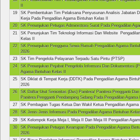
II
19
SK Pembentukan Tim Pelaksana Penyusunan Analisis Jabatan Da
Kerja Pada Pengadilan Agama Bintuhan Kelas II
20
SK Penunjukan Petugas Administrasi Surat Pada Pengadilan Aga
21
SK Penunjukan Tim Teknologi Informasi Dan Website Pengadila
Kelas II
22
SK Penunjukan Pengguna Sewa Rumah Pengadilan Agama Bintu
2026
23
SK Tim Pengelola Pelayanan Terpadu Satu Pintu (PTSP)
24
SK Penunjukan Pejabat Pengelola Informasi Dan Dokumentasi (P
Agama Bintuhan Kelas II
25
SK Diklat di Tempat Kerja (DDTK) Pada Pengadilan Agama Bintuh
2026
26
SK Daftar Urut Senioritas (Dus) Panitera/ Panitera Pengganti Da
Panitera Pengganti Pendamping Sidang Pada Pengadilan Agama B
27
SK Pembagian Tugas Ketua Dan Wakil Ketua Pengadilan Agama B
28
SK Jenis-Jenis Informasi Pada Pengadilan Agama Bintuhan Kelas
29
SK Kelompok Kerja Meja I, Meja II Dan Meja III Pengadilan Agam
30
SK Penunjukan Petugas Kearsipan Pada Pengadilan Agama Bintu
2026