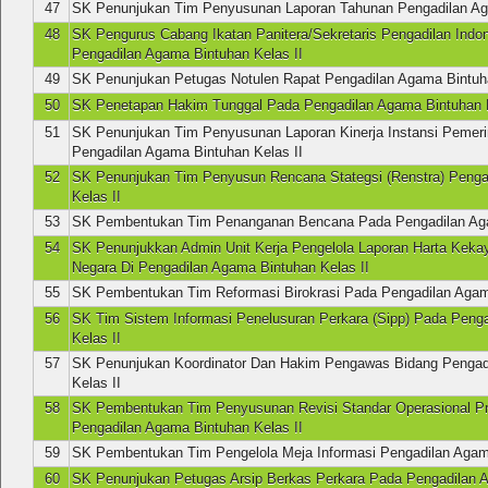
47
SK Penunjukan Tim Penyusunan Laporan Tahunan Pengadilan Aga
48
SK Pengurus Cabang Ikatan Panitera/Sekretaris Pengadilan Indo
Pengadilan Agama Bintuhan Kelas II
49
SK Penunjukan Petugas Notulen Rapat Pengadilan Agama Bintuha
50
SK Penetapan Hakim Tunggal Pada Pengadilan Agama Bintuhan K
51
SK Penunjukan Tim Penyusunan Laporan Kinerja Instansi Pemerin
Pengadilan Agama Bintuhan Kelas II
52
SK Penunjukan Tim Penyusun Rencana Stategsi (Renstra) Penga
Kelas II
53
SK Pembentukan Tim Penanganan Bencana Pada Pengadilan Aga
54
SK Penunjukkan Admin Unit Kerja Pengelola Laporan Harta Keka
Negara Di Pengadilan Agama Bintuhan Kelas II
55
SK Pembentukan Tim Reformasi Birokrasi Pada Pengadilan Agam
56
SK Tim Sistem Informasi Penelusuran Perkara (Sipp) Pada Peng
Kelas II
57
SK Penunjukan Koordinator Dan Hakim Pengawas Bidang Pengad
Kelas II
58
SK Pembentukan Tim Penyusunan Revisi Standar Operasional P
Pengadilan Agama Bintuhan Kelas II
59
SK Pembentukan Tim Pengelola Meja Informasi Pengadilan Agama
60
SK Penunjukan Petugas Arsip Berkas Perkara Pada Pengadilan 