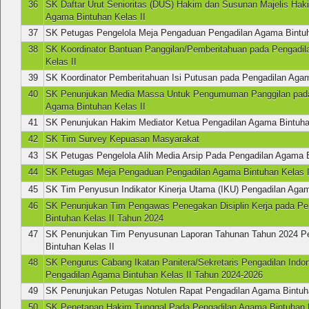
36
SK Daftar Urut Senioritas (DUS) Hakim dan Susunan Majelis Hak
Agama Bintuhan Kelas II
37
SK Petugas Pengelola Meja Pengaduan Pengadilan Agama Bintuh
38
SK Koordinator Bantuan Panggilan/Pemberitahuan pada Pengadi
Kelas II
39
SK Koordinator Pemberitahuan Isi Putusan pada Pengadilan Agam
40
SK Penunjukan Media Massa Untuk Pengumuman Panggilan pada
Agama Bintuhan Kelas II
41
SK Penunjukan Hakim Mediator Ketua Pengadilan Agama Bintuhan
42
SK Tim Survey Kepuasan Masyarakat
43
SK Petugas Pengelola Alih Media Arsip Pada Pengadilan Agama B
44
SK Petugas Meja Pengaduan Pengadilan Agama Bintuhan Kelas I
45
SK Tim Penyusun Indikator Kinerja Utama (IKU) Pengadilan Agam
46
SK Penunjukan Tim Pengawas Penegakan Disiplin Kerja pada P
Bintuhan Kelas II Tahun 2024
47
SK Penunjukan Tim Penyusunan Laporan Tahunan Tahun 2024 P
Bintuhan Kelas II
48
SK Pengurus Cabang Ikatan Panitera/Sekretaris Pengadilan Indo
Pengadilan Agama Bintuhan Kelas II Tahun 2024-2026
49
SK Penunjukan Petugas Notulen Rapat Pengadilan Agama Bintuha
50
SK Penetapan Hakim Tunggal Pada Pengadilan Agama Bintuhan K