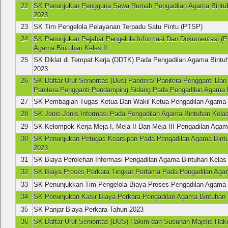
22
SK Penunjukan Pengguna Sewa Rumah Pengadilan Agama Bintu
2023
23
SK Tim Pengelola Pelayanan Terpadu Satu Pintu (PTSP)
24
SK Penunjukan Pejabat Pengelola Informasi Dan Dokumentasi (P
Agama Bintuhan Kelas II
25
SK Diklat di Tempat Kerja (DDTK) Pada Pengadilan Agama Bintuh
2023
26
SK Daftar Urut Senioritas (Dus) Panitera/ Panitera Pengganti Da
Panitera Pengganti Pendamping Sidang Pada Pengadilan Agama B
27
SK Pembagian Tugas Ketua Dan Wakil Ketua Pengadilan Agama B
28
SK Jenis-Jenis Informasi Pada Pengadilan Agama Bintuhan Kelas
29
SK Kelompok Kerja Meja I, Meja II Dan Meja III Pengadilan Agam
30
SK Penunjukan Petugas Kearsipan Pada Pengadilan Agama Bintu
2023
31
SK Biaya Perolehan Informasi Pengadilan Agama Bintuhan Kelas 
32
SK Biaya Proses Perkara Tingkat Pertama Pada Pengadilan Agam
33
SK Penunjukkan Tim Pengelola Biaya Proses Pengadilan Agama B
34
SK Penunjukan Kasir Biaya Perkara Pengadilan Agama Bintuhan 
35
SK Panjar Biaya Perkara Tahun 2023
36
SK Daftar Urut Senioritas (DUS) Hakim dan Susunan Majelis Hak