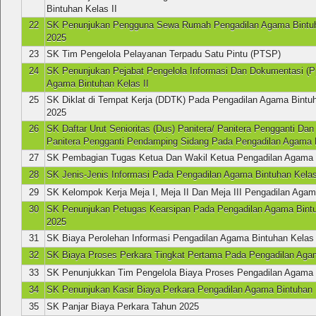
Bintuhan Kelas II
22
SK Penunjukan Pengguna Sewa Rumah Pengadilan Agama Bintu
2025
23
SK Tim Pengelola Pelayanan Terpadu Satu Pintu (PTSP)
24
SK Penunjukan Pejabat Pengelola Informasi Dan Dokumentasi (P
Agama Bintuhan Kelas II
25
SK Diklat di Tempat Kerja (DDTK) Pada Pengadilan Agama Bintuh
2025
26
SK Daftar Urut Senioritas (Dus) Panitera/ Panitera Pengganti Da
Panitera Pengganti Pendamping Sidang Pada Pengadilan Agama B
27
SK Pembagian Tugas Ketua Dan Wakil Ketua Pengadilan Agama B
28
SK Jenis-Jenis Informasi Pada Pengadilan Agama Bintuhan Kelas
29
SK Kelompok Kerja Meja I, Meja II Dan Meja III Pengadilan Agam
30
SK Penunjukan Petugas Kearsipan Pada Pengadilan Agama Bintu
2025
31
SK Biaya Perolehan Informasi Pengadilan Agama Bintuhan Kelas 
32
SK Biaya Proses Perkara Tingkat Pertama Pada Pengadilan Agam
33
SK Penunjukkan Tim Pengelola Biaya Proses Pengadilan Agama B
34
SK Penunjukan Kasir Biaya Perkara Pengadilan Agama Bintuhan 
35
SK Panjar Biaya Perkara Tahun 2025