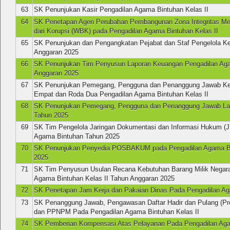
63
SK Penunjukan Kasir Pengadilan Agama Bintuhan Kelas II
64
SK Penetapan Agen Perubahan Pembangunan Zona Integritas Me
dari Korupsi (WBK) pada Pengadilan Agama Bintuhan Kelas II
65
SK Penunjukan dan Pengangkatan Pejabat dan Staf Pengelola K
Anggaran 2025
66
SK Penunjukan Tim Penyusun Laporan Keuangan Pengadilan Ag
Anggaran 2025
67
SK Penunjukan Pemegang, Pengguna dan Penanggung Jawab Ke
Empat dan Roda Dua Pengadilan Agama Bintuhan Kelas II
68
SK Penunjukan Pemegang, Pengguna dan Penanggung Jawab La
Tahun 2025
69
SK Tim Pengelola Jaringan Dokumentasi dan Informasi Hukum (J
Agama Bintuhan Tahun 2025
70
SK Penunjukan Penyedia POSBAKUM pada Pengadilan Agama Bin
2025
71
SK Tim Penyusun Usulan Recana Kebutuhan Barang Milik Negar
Agama Bintuhan Kelas II Tahun Anggaran 2025
72
SK Penetapan Jam Kerja dan Pakaian Dinas Pada Pengadilan Ag
73
SK Penanggung Jawab, Pengawasan Daftar Hadir dan Pulang (Pr
dan PPNPM Pada Pengadilan Agama Bintuhan Kelas II
74
SK Pemberian Kompensasi Atas Pelayanan Pada Pengadilan Agam