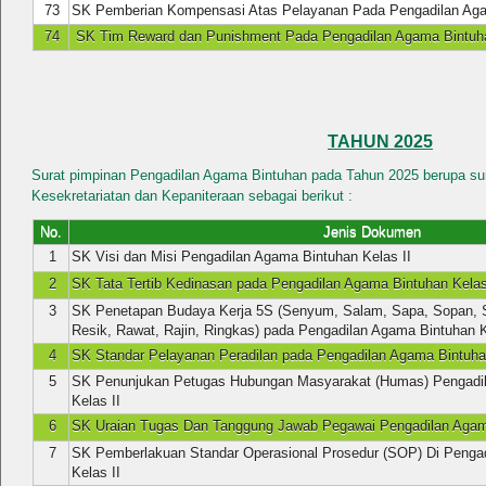
73
SK Pemberian Kompensasi Atas Pelayanan Pada Pengadilan Agam
74
SK Tim Reward dan Punishment Pada Pengadilan Agama Bintuh
TAHUN 2025
Surat pimpinan Pengadilan Agama Bintuhan pada Tahun 2025 berupa sur
Kesekretariatan dan Kepaniteraan sebagai berikut :
No.
Jenis Dokumen
1
SK Visi dan Misi Pengadilan Agama Bintuhan Kelas II
2
SK Tata Tertib Kedinasan pada Pengadilan Agama Bintuhan Kelas
3
SK Penetapan Budaya Kerja 5S (Senyum, Salam, Sapa, Sopan, S
Resik, Rawat, Rajin, Ringkas) pada Pengadilan Agama Bintuhan K
4
SK Standar Pelayanan Peradilan pada Pengadilan Agama Bintuhan
5
SK Penunjukan Petugas Hubungan Masyarakat (Humas) Pengadi
Kelas II
6
SK Uraian Tugas Dan Tanggung Jawab Pegawai Pengadilan Agama
7
SK Pemberlakuan Standar Operasional Prosedur (SOP) Di Penga
Kelas II