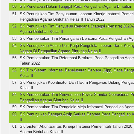
50
SK Penetapan Hakim Tunggal Pada Pengadilan Agama Bintuhan K
51
SK Penunjukan Tim Penyusunan Laporan Kinerja Instansi Pemerin
Pengadilan Agama Bintuhan Kelas II Tahun 2022
52
SK Penunjukan Tim Penyusun Rencana Stategsi (Renstra) 2020-
Agama Bintuhan Kelas II
53
SK Pembentukan Tim Penanganan Bencana Pada Pengadilan Aga
54
SK Penunjukkan Admin Unit Kerja Pengelola Laporan Harta Keka
Negara Di Pengadilan Agama Bintuhan Kelas II
55
SK Pembentukan Tim Reformasi Birokrasi Pada Pengadilan Agama
Tahun 2022
56
SK Tim Sistem Informasi Penelusuran Perkara (Sipp) Pada Peng
Kelas II
57
SK Penunjukan Koordinator Dan Hakim Pengawas Bidang Pengad
Kelas II
58
SK Pembentukan Tim Penyusunan Revisi Standar Operasional P
Pengadilan Agama Bintuhan Kelas II
59
SK Pembentukan Tim Pengelola Meja Informasi Pengadilan Agama
60
SK Penunjukan Petugas Arsip Berkas Perkara Pada Pengadilan 
II
61
SK Sistem Akuntabilitas Kinerja Instansi Pemerintah Tahun 2020
Agama Bintuhan Kelas II