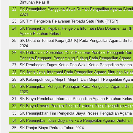
Bintuhan Kelas II
22
SK Penunjukan Pengguna Sewa Rumah Pengadilan Agama Bintu
2024
23
SK Tim Pengelola Pelayanan Terpadu Satu Pintu (PTSP)
24
SK Penunjukan Pejabat Pengelola Informasi Dan Dokumentasi (P
Agama Bintuhan Kelas II
25
SK Diklat di Tempat Kerja (DDTK) Pada Pengadilan Agama Bintuh
2024
26
SK Daftar Urut Senioritas (Dus) Panitera/ Panitera Pengganti Da
Panitera Pengganti Pendamping Sidang Pada Pengadilan Agama B
27
SK Pembagian Tugas Ketua Dan Wakil Ketua Pengadilan Agama B
28
SK Jenis-Jenis Informasi Pada Pengadilan Agama Bintuhan Kelas
29
SK Kelompok Kerja Meja I, Meja II Dan Meja III Pengadilan Agam
30
SK Penunjukan Petugas Kearsipan Pada Pengadilan Agama Bintu
2023
31
SK Biaya Perolehan Informasi Pengadilan Agama Bintuhan Kelas 
32
SK Biaya Proses Perkara Tingkat Pertama Pada Pengadilan Agam
33
SK Penunjukkan Tim Pengelola Biaya Proses Pengadilan Agama B
34
SK Penunjukan Kasir Biaya Perkara Pengadilan Agama Bintuhan 
35
SK Panjar Biaya Perkara Tahun 2024