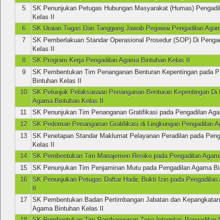
5
SK Penunjukan Petugas Hubungan Masyarakat (Humas) Pengadi
Kelas II
6
SK Uraian Tugas Dan Tanggung Jawab Pegawai Pengadilan Agama
7
SK Pemberlakuan Standar Operasional Prosedur (SOP) Di Penga
Kelas II
8
SK Program Kerja Pengadilan Agama Bintuhan Kelas II
9
SK Pembentukan Tim Penanganan Benturan Kepentingan pada P
Bintuhan Kelas II
10
SK Petunjuk Pelaksanaan Penanganan Benturan Kepentingan Di 
Agama Bintuhan Kelas II
11
SK Penunjukan Tim Penanganan Gratifikasi pada Pengadilan Aga
12
SK Pedoman Penanganan Gratifikasi di Lingkungan Pengadilan A
13
SK Penetapan Standar Maklumat Pelayanan Peradilan pada Peng
Kelas II
14
SK Pembentukan Tim Manajemen Resiko pada Pengadilan Agama 
15
SK Penunjukan Tim Penjaminan Mutu pada Pengadilan Agama Bin
16
SK Penunjukan Petugas Daftar Hadir, Bukti Izin pada Pengadila
II
17
SK Pembentukan Badan Pertimbangan Jabatan dan Kepangkatan
Agama Bintuhan Kelas II
18
SK Pembentukan Tim Pembangunan Zona Integritas Pengadilan 