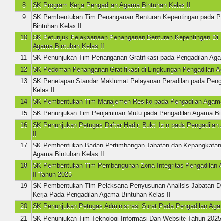
8
SK Program Kerja Pengadilan Agama Bintuhan Kelas II
9
SK Pembentukan Tim Penanganan Benturan Kepentingan pada P
Bintuhan Kelas II
10
SK Petunjuk Pelaksanaan Penanganan Benturan Kepentingan Di 
Agama Bintuhan Kelas II
11
SK Penunjukan Tim Penanganan Gratifikasi pada Pengadilan Aga
12
SK Pedoman Penanganan Gratifikasi di Lingkungan Pengadilan A
13
SK Penetapan Standar Maklumat Pelayanan Peradilan pada Peng
Kelas II
14
SK Pembentukan Tim Manajemen Resiko pada Pengadilan Agama 
15
SK Penunjukan Tim Penjaminan Mutu pada Pengadilan Agama Bin
16
SK Penunjukan Petugas Daftar Hadir, Bukti Izin pada Pengadila
II
17
SK Pembentukan Badan Pertimbangan Jabatan dan Kepangkatan
Agama Bintuhan Kelas II
18
SK Pembentukan Tim Pembangunan Zona Integritas Pengadilan 
II Tahun 2025
19
SK Pembentukan Tim Pelaksana Penyusunan Analisis Jabatan Da
Kerja Pada Pengadilan Agama Bintuhan Kelas II
20
SK Penunjukan Petugas Administrasi Surat Pada Pengadilan Aga
21
SK Penunjukan Tim Teknologi Informasi Dan Website Tahun 202