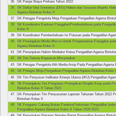
35
SK Panjar Biaya Perkara Tahun 2022
36
SK Daftar Urut Senioritas (DUS) Hakim dan Susunan Majelis Hak
Agama Bintuhan Kelas II
37
SK Petugas Pengelola Meja Pengaduan Pengadilan Agama Bintuh
38
SK Koordinator Bantuan Panggilan/Pemberitahuan pada Pengadi
Kelas II
39
SK Koordinator Pemberitahuan Isi Putusan pada Pengadilan Agam
40
SK Penunjukan Media Massa Untuk Pengumuman Panggilan pada
Agama Bintuhan Kelas II
41
SK Penunjukan Hakim Mediator Ketua Pengadilan Agama Bintuhan
42
SK Tim Survey Kepuasan Masyarakat
43
SK Petugas Pengelola Alih Media Arsip Pada Pengadilan Agama B
44
SK Petugas Meja Pengaduan Pengadilan Agama Bintuhan Kelas I
45
SK Tim Penyusun Indikator Kinerja Utama (IKU) Pengadilan Agam
46
SK Penunjukan Tim Pengawas Penegakan Disiplin Kerja pada P
Bintuhan Kelas II Tahun 2022
47
SK Penunjukan Tim Penyusunan Laporan Tahunan Tahun 2022 P
Bintuhan Kelas II
48
SK Pengurus Cabang Ikatan Panitera/Sekretaris Pengadilan Indo
Pengadilan Agama Bintuhan Kelas II Tahun 2020-2023
49
SK Penunjukan Petugas Notulen Rapat Pengadilan Agama Bintuha