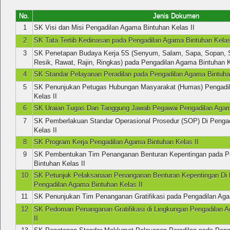
No.
Jenis Dokumen
1
SK Visi dan Misi Pengadilan Agama Bintuhan Kelas II
2
SK Tata Tertib Kedinasan pada Pengadilan Agama Bintuhan Kelas
3
SK Penetapan Budaya Kerja 5S (Senyum, Salam, Sapa, Sopan, S
Resik, Rawat, Rajin, Ringkas) pada Pengadilan Agama Bintuhan K
4
SK Standar Pelayanan Peradilan pada Pengadilan Agama Bintuhan
5
SK Penunjukan Petugas Hubungan Masyarakat (Humas) Pengadi
Kelas II
6
SK Uraian Tugas Dan Tanggung Jawab Pegawai Pengadilan Agama
7
SK Pemberlakuan Standar Operasional Prosedur (SOP) Di Penga
Kelas II
8
SK Program Kerja Pengadilan Agama Bintuhan Kelas II
9
SK Pembentukan Tim Penanganan Benturan Kepentingan pada P
Bintuhan Kelas II
10
SK Petunjuk Pelaksanaan Penanganan Benturan Kepentingan Di 
Pengadilan Agama Bintuhan Kelas II
11
SK Penunjukan Tim Penanganan Gratifikasi pada Pengadilan Aga
12
SK Pedoman Penanganan Gratifikasi di Lingkungan Pengadilan 
II