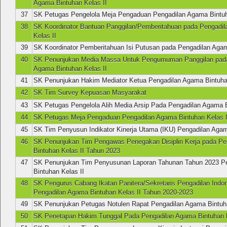
Agama Bintuhan Kelas II
37
SK Petugas Pengelola Meja Pengaduan Pengadilan Agama Bintuh
38
SK Koordinator Bantuan Panggilan/Pemberitahuan pada Pengadi
Kelas II
39
SK Koordinator Pemberitahuan Isi Putusan pada Pengadilan Agam
40
SK Penunjukan Media Massa Untuk Pengumuman Panggilan pada
Agama Bintuhan Kelas II
41
SK Penunjukan Hakim Mediator Ketua Pengadilan Agama Bintuhan
42
SK Tim Survey Kepuasan Masyarakat
43
SK Petugas Pengelola Alih Media Arsip Pada Pengadilan Agama B
44
SK Petugas Meja Pengaduan Pengadilan Agama Bintuhan Kelas I
45
SK Tim Penyusun Indikator Kinerja Utama (IKU) Pengadilan Agam
46
SK Penunjukan Tim Pengawas Penegakan Disiplin Kerja pada P
Bintuhan Kelas II Tahun 2023
47
SK Penunjukan Tim Penyusunan Laporan Tahunan Tahun 2023 P
Bintuhan Kelas II
48
SK Pengurus Cabang Ikatan Panitera/Sekretaris Pengadilan Indo
Pengadilan Agama Bintuhan Kelas II Tahun 2020-2023
49
SK Penunjukan Petugas Notulen Rapat Pengadilan Agama Bintuha
50
SK Penetapan Hakim Tunggal Pada Pengadilan Agama Bintuhan K