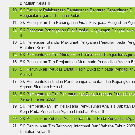
Bintuhan Kelas II
10
SK Petunjuk Pelaksanaan Penanganan Benturan Kepentingan Di 
Pengadilan Agama Bintuhan Kelas II
11
SK Penunjukan Tim Penanganan Gratifikasi pada Pengadilan Aga
12
SK Pedoman Penanganan Gratifikasi di Lingkungan Pengadilan 
II
13
SK Penetapan Standar Maklumat Pelayanan Peradilan pada Pen
Bintuhan Kelas II
14
SK Pembentukan Tim Manajemen Resiko pada Pengadilan Agama 
15
SK Penunjukan Tim Penjaminan Mutu pada Pengadilan Agama Bin
16
SK Penunjukan Petugas Daftar Hadir, Bukti Izin pada Pengadila
Kelas II
17
SK Pembentukan Badan Pertimbangan Jabatan dan Kepangkatan
Agama Bintuhan Kelas II
18
SK Pembentukan Tim Pembangunan Zona Integritas Pengadilan 
Kelas II Tahun 2023
19
SK Pembentukan Tim Pelaksana Penyusunan Analisis Jabatan Da
Kerja Pada Pengadilan Agama Bintuhan Kelas II
20
SK Penunjukan Petugas Administrasi Surat Pada Pengadilan Aga
21
SK Penunjukan Tim Teknologi Informasi Dan Website Tahun 202
Bintuhan Kelas II