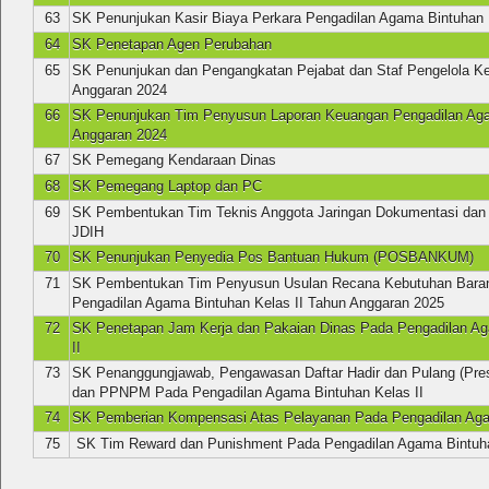
63
SK Penunjukan Kasir Biaya Perkara Pengadilan Agama Bintuhan 
64
SK Penetapan Agen Perubahan
65
SK Penunjukan dan Pengangkatan Pejabat dan Staf Pengelola K
Anggaran 2024
66
SK Penunjukan Tim Penyusun Laporan Keuangan Pengadilan Ag
Anggaran 2024
67
SK Pemegang Kendaraan Dinas
68
SK Pemegang Laptop dan PC
69
SK Pembentukan Tim Teknis Anggota Jaringan Dokumentasi dan 
JDIH
70
SK Penunjukan Penyedia Pos Bantuan Hukum (POSBANKUM)
71
SK Pembentukan Tim Penyusun Usulan Recana Kebutuhan Baran
Pengadilan Agama Bintuhan Kelas II Tahun Anggaran 2025
72
SK Penetapan Jam Kerja dan Pakaian Dinas Pada Pengadilan Ag
II
73
SK Penanggungjawab, Pengawasan Daftar Hadir dan Pulang (Pre
dan PPNPM Pada Pengadilan Agama Bintuhan Kelas II
74
SK Pemberian Kompensasi Atas Pelayanan Pada Pengadilan Agam
75
SK Tim Reward dan Punishment Pada Pengadilan Agama Bintuh