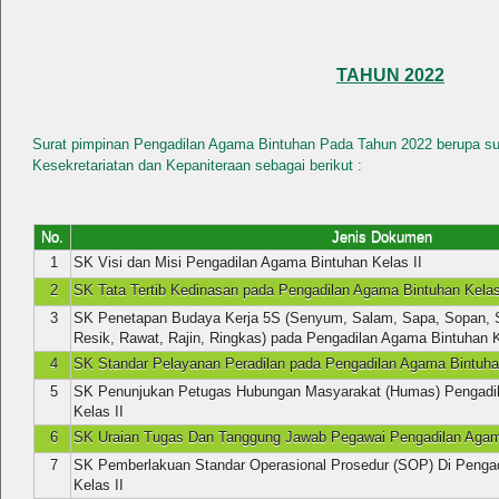
TAHUN 2022
Surat pimpinan Pengadilan Agama Bintuhan Pada Tahun 2022 berupa sur
Kesekretariatan dan Kepaniteraan sebagai berikut :
No.
Jenis Dokumen
1
SK Visi dan Misi Pengadilan Agama Bintuhan Kelas II
2
SK Tata Tertib Kedinasan pada Pengadilan Agama Bintuhan Kelas
3
SK Penetapan Budaya Kerja 5S (Senyum, Salam, Sapa, Sopan, S
Resik, Rawat, Rajin, Ringkas) pada Pengadilan Agama Bintuhan K
4
SK Standar Pelayanan Peradilan pada Pengadilan Agama Bintuhan
5
SK Penunjukan Petugas Hubungan Masyarakat (Humas) Pengadi
Kelas II
6
SK Uraian Tugas Dan Tanggung Jawab Pegawai Pengadilan Agama
7
SK Pemberlakuan Standar Operasional Prosedur (SOP) Di Penga
Kelas II