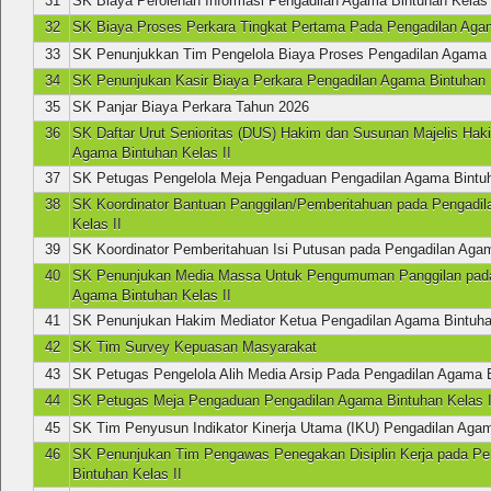
31
SK Biaya Perolehan Informasi Pengadilan Agama Bintuhan Kelas 
32
SK Biaya Proses Perkara Tingkat Pertama Pada Pengadilan Agam
33
SK Penunjukkan Tim Pengelola Biaya Proses Pengadilan Agama B
34
SK Penunjukan Kasir Biaya Perkara Pengadilan Agama Bintuhan 
35
SK Panjar Biaya Perkara Tahun 2026
36
SK Daftar Urut Senioritas (DUS) Hakim dan Susunan Majelis Hak
Agama Bintuhan Kelas II
37
SK Petugas Pengelola Meja Pengaduan Pengadilan Agama Bintuh
38
SK Koordinator Bantuan Panggilan/Pemberitahuan pada Pengadi
Kelas II
39
SK Koordinator Pemberitahuan Isi Putusan pada Pengadilan Agam
40
SK Penunjukan Media Massa Untuk Pengumuman Panggilan pada
Agama Bintuhan Kelas II
41
SK Penunjukan Hakim Mediator Ketua Pengadilan Agama Bintuhan
42
SK Tim Survey Kepuasan Masyarakat
43
SK Petugas Pengelola Alih Media Arsip Pada Pengadilan Agama B
44
SK Petugas Meja Pengaduan Pengadilan Agama Bintuhan Kelas I
45
SK Tim Penyusun Indikator Kinerja Utama (IKU) Pengadilan Agam
46
SK Penunjukan Tim Pengawas Penegakan Disiplin Kerja pada P
Bintuhan Kelas II