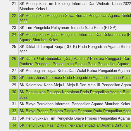
21
SK Penunjukan Tim Teknologi Informasi Dan Website Tahun 202
Bintuhan Kelas II
22
SK Penunjukan Pengguna Sewa Rumah Pengadilan Agama Bintu
2022
23
SK Tim Pengelola Pelayanan Terpadu Satu Pintu (PTSP)
24
SK Penunjukan Pejabat Pengelola Informasi Dan Dokumentasi (P
Agama Bintuhan Kelas II
25
SK Diklat di Tempat Kerja (DDTK) Pada Pengadilan Agama Bintuh
2022
26
SK Daftar Urut Senioritas (Dus) Panitera/ Panitera Pengganti Da
Panitera Pengganti Pendamping Sidang Pada Pengadilan Agama B
27
SK Pembagian Tugas Ketua Dan Wakil Ketua Pengadilan Agama B
28
SK Jenis-Jenis Informasi Pada Pengadilan Agama Bintuhan Kelas
29
SK Kelompok Kerja Meja I, Meja II Dan Meja III Pengadilan Agam
30
SK Penunjukan Petugas Kearsipan Pada Pengadilan Agama Bintu
2022
31
SK Biaya Perolehan Informasi Pengadilan Agama Bintuhan Kelas 
32
SK Biaya Proses Perkara Tingkat Pertama Pada Pengadilan Agam
33
SK Penunjukkan Tim Pengelola Biaya Proses Pengadilan Agama B
34
SK Penunjukan Kasir Biaya Perkara Pengadilan Agama Bintuhan 