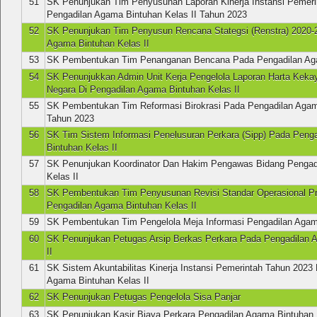
51
SK Penunjukan Tim Penyusunan Laporan Kinerja Instansi Pemerin
Pengadilan Agama Bintuhan Kelas II Tahun 2023
52
SK Penunjukan Tim Penyusun Rencana Stategsi (Renstra) 2020-
Agama Bintuhan Kelas II
53
SK Pembentukan Tim Penanganan Bencana Pada Pengadilan Aga
54
SK Penunjukkan Admin Unit Kerja Pengelola Laporan Harta Keka
Negara Di Pengadilan Agama Bintuhan Kelas II
55
SK Pembentukan Tim Reformasi Birokrasi Pada Pengadilan Agama
Tahun 2023
56
SK Tim Sistem Informasi Penelusuran Perkara (Sipp) Pada Peng
Bintuhan Kelas II
57
SK Penunjukan Koordinator Dan Hakim Pengawas Bidang Pengad
Kelas II
58
SK Pembentukan Tim Penyusunan Revisi Standar Operasional P
Pengadilan Agama Bintuhan Kelas II
59
SK Pembentukan Tim Pengelola Meja Informasi Pengadilan Agama
60
SK Penunjukan Petugas Arsip Berkas Perkara Pada Pengadilan 
II
61
SK Sistem Akuntabilitas Kinerja Instansi Pemerintah Tahun 2023
Agama Bintuhan Kelas II
62
SK Penunjukan Petugas Pengelola Sisa Panjar
63
SK Penunjukan Kasir Biaya Perkara Pengadilan Agama Bintuhan 