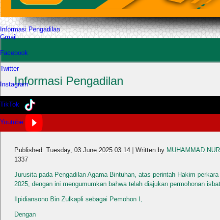
Informasi Pengadilan
Gmail
Facebook
Twitter
Informasi Pengadilan
Instagram
TikTok
Pengumuman Permohonan Isbat Nikah Perkara
Youtube
50/Pdt.P/2025/PA.Bhn
Published: Tuesday, 03 June 2025 03:14
|
Written by
MUHAMMAD NUR A
1337
Jurusita pada Pengadilan Agama Bintuhan, atas perintah Hakim perkara
2025, dengan ini mengumumkan bahwa telah diajukan permohonan isbat 
Ilpidiansono Bin Zulkapli sebagai Pemohon I,
Dengan