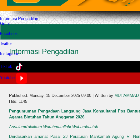
Informasi Pengadilan
Gmail
Facebook
Twitter
Informasi Pengadilan
Instagram
TikTok
Pengumuman Pengadaan Langsung Jasa Konsul
Youtube
Hukum (POSBAKUM) Pengadilan Agama Bintuh
Published: Monday, 15 December 2025 09:00
|
Written by
MUHAMMAD N
Hits: 1145
Pengumuman Pengadaan Langsung Jasa Konsultansi Pos Bantu
Agama Bintuhan Tahun Anggaran 2026
Assalamu'alaikum Warahmatullahi Wabarakaatuh.
Berdasarkan amanat Pasal 23 Peraturan Mahkamah Agung RI No